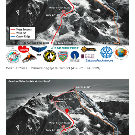
West Buttress - Primele bagaje la Camp3 (4389m - 14399ft)