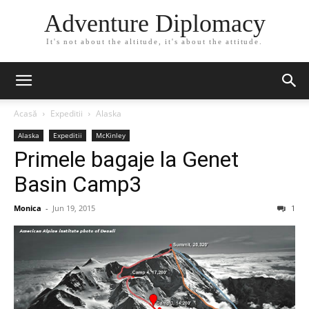
Adventure Diplomacy
It's not about the altitude, it's about the attitude.
Acasă
Expeditii
Alaska
Alaska
Expeditii
McKinley
Primele bagaje la Genet
Basin Camp3
Monica
-
Jun 19, 2015
1