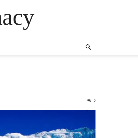
macy
0