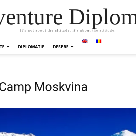
enture Diplo
It's not about the altitude, it's about the attitude.
TE
DIPLOMATIE
DESPRE
e Camp Moskvina