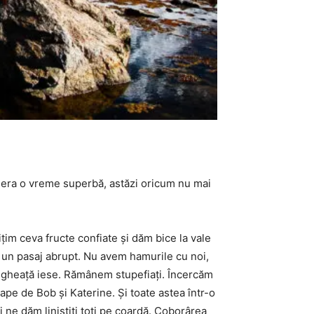
ri era o vreme superbă, astăzi oricum nu mai
m ceva fructe confiate şi dăm bice la vale
e un pasaj abrupt. Nu avem hamurile cu noi,
de gheaţă iese. Rămânem stupefiaţi. Încercăm
ape de Bob şi Katerine. Şi toate astea într-o
 ne dăm liniştiţi toţi pe coardă. Coborârea