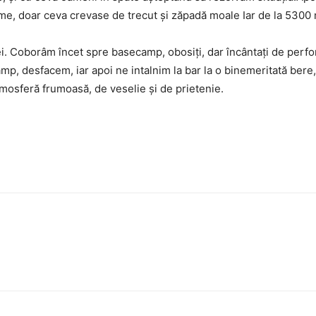
e, doar ceva crevase de trecut şi zăpadă moale Iar de la 5300 
rei. Coborâm încet spre basecamp, obosiţi, dar încântaţi de perf
, desfacem, iar apoi ne intalnim la bar la o binemeritată bere, 
tmosferă frumoasă, de veselie şi de prietenie.