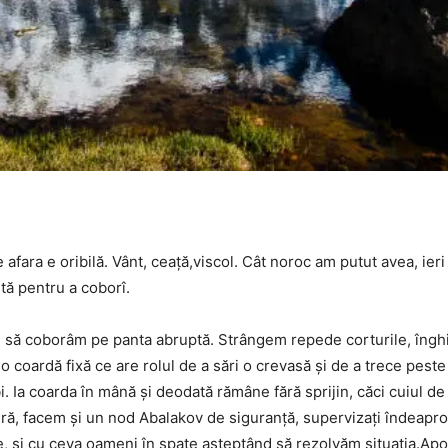
 afara e oribilă. Vânt, ceaţă,viscol. Cât noroc am putut avea, ie
tă pentru a coborî.
ă coborâm pe panta abruptă. Strângem repede corturile, înghiţi
o coardă fixă ce are rolul de a sări o crevasă şi de a trece pest
. Ia coarda în mână şi deodată rămâne fără sprijin, căci cuiul 
ură, facem şi un nod Abalakov de siguranţă, supervizaţi îndeapro
e, şi cu ceva oameni în spate aşteptând să rezolvăm situaţia.Apoi