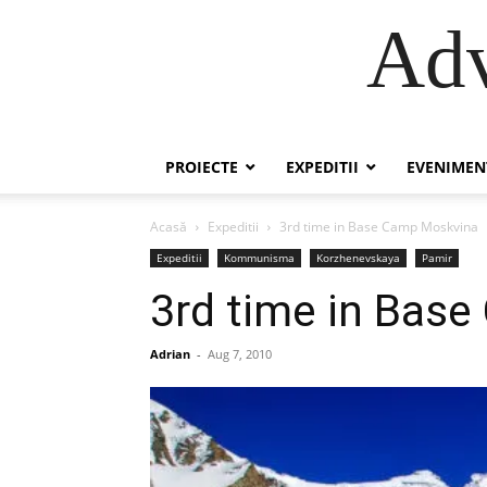
Adv
PROIECTE
EXPEDITII
EVENIMEN
Acasă
Expeditii
3rd time in Base Camp Moskvina
Expeditii
Kommunisma
Korzhenevskaya
Pamir
3rd time in Bas
Adrian
-
Aug 7, 2010