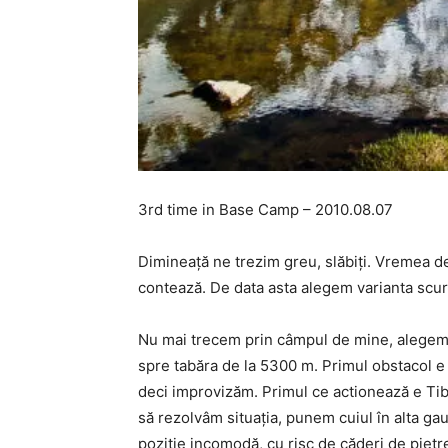
3rd time in Base Camp – 2010.08.07
Dimineaţă ne trezim greu, slăbiţi. Vremea de
contează. De data asta alegem varianta scur
Nu mai trecem prin câmpul de mine, alegem s
spre tabăra de la 5300 m. Primul obstacol e 
deci improvizăm. Primul ce actionează e Tibi
să rezolvâm situaţia, punem cuiul în alta ga
poziţie incomodă, cu risc de căderi de pietr