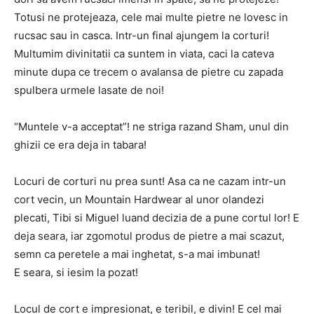
Totusi ne protejeaza, cele mai multe pietre ne lovesc in
rucsac sau in casca. Intr-un final ajungem la corturi!
Multumim divinitatii ca suntem in viata, caci la cateva
minute dupa ce trecem o avalansa de pietre cu zapada
spulbera urmele lasate de noi!
“Muntele v-a acceptat”! ne striga razand Sham, unul din
ghizii ce era deja in tabara!
Locuri de corturi nu prea sunt! Asa ca ne cazam intr-un
cort vecin, un Mountain Hardwear al unor olandezi
plecati, Tibi si Miguel luand decizia de a pune cortul lor! E
deja seara, iar zgomotul produs de pietre a mai scazut,
semn ca peretele a mai inghetat, s-a mai imbunat!
E seara, si iesim la pozat!
Locul de cort e impresionat, e teribil, e divin! E cel mai