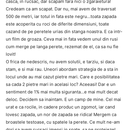
casca, in rucsac, dar scapam fara nici o zgaraietura!
Credeam ca am scapat. Dar nu, mai avem de traversat
500 de metri, iar totul in fata este negru…toata zapada
este acoperita cu roci de diferite dimensiuni, toate
cazand de pe peretele urias din stanga noastra. E ca intr-
un film de groaza. Ceva mai in fata vedem unul din rusi
cum merge pe langa perete, rezemat de el, ca sa nu fie
lovit!
O frica de nedescris, nu avem solutii, e tarziu, si daca
stam, e si mai rau. Uneori abordam strategia de a sta in
locul unde au mai cazut pietre mari. Care e posibilitatea
sa cada 2 pietre mari in acelasi loc? Aceeasi! Dar e un
sentiment de 1% mai multa siguranta…e mai mult decat
deloc. Decidem sa inaintam. E un camp de mine. Cel mai
urat e ca rocile, in cadere produc un zgomot, iar cand
lovesc zapada, un nor de zapada se ridica! Mergem ca
broastele testoase, cu spatele la perete. Ce mult ne-am
dori sa avem rucsaci imensi in spate, sa ne protejeze!