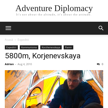
Adventure Diplomacy
It's not about the altitude, it's about the attitude.
Acasă
Expeditii
Expeditii
Kommunisma
Korzhenevskaya
Pamir
5800m, Korjenevskaya
Adrian
-
Aug 4, 2010
0