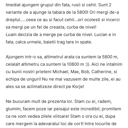
Imediat ajungem grupul din fata, rusii si cehii. Sunt 2
variante de a ajunge la tabara de la 5800! Ori mergi de-a
dreptul…..ceea ce au si facut cehii…ori ocolesti si incerci
sa mergi pe un fel de creasta, curba de nivel!
Luam decizia de a merge pe curba de nivel. Lucian e in
fata, calca urmele, baietii trag tare in spate.
Ajungem intr-o sa, altimetrul arata ca suntem la 5800 m,
celalalt altimetru ca suntem la 10800 m :)). Aici ne intalnim
cu bunii nostri prieteni Michael, Max, Bob, Catherine, si
echipa de unguri! Nu ne mai vazusem de multe zile, ei au
ales sa se aclimatizeze direct pe Korje!
Ne bucuram mult de prezenta lor. Stam cu ei, radem,
glumim, facem poze iar peisajul este incredibil; promitem
ca ne vom vedea zilele viitoare! Stam o ora cu ei, dupa
care mergem la adevaratul loc de cort! Intre locurile de