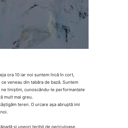
ja ora 10 iar noi suntem încă în cort,
ai ce veneau din tabăra de bază. Suntem
şi ne liniştim, cunoscându-le performanţele
ză mult mai greu.
 câştigăm teren. O urcare aşa abruptă imi
noi.
ăpadă şi uneori teribil de periculoase.