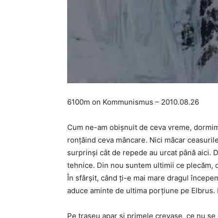
6100m on Kommunismus – 2010.08.26
Cum ne-am obişnuit de ceva vreme, dormim mul
ronţăind ceva mâncare. Nici măcar ceasurile
surprinşi cât de repede au urcat până aici. 
tehnice. Din nou suntem ultimii ce plecăm, d
În sfârşit, când ţi-e mai mare dragul începe
aduce aminte de ultima porţiune pe Elbrus. 
Pe traseu apar şi primele crevase, ce nu se 