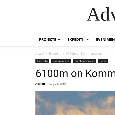
Adv
PROIECTE
EXPEDITII
EVENIMEN
Acasă
Expeditii
6100m on Kommunismus
Expeditii
Kommunisma
Korzhenevskaya
Pamir
6100m on Komm
Adrian
-
Aug 26, 2010