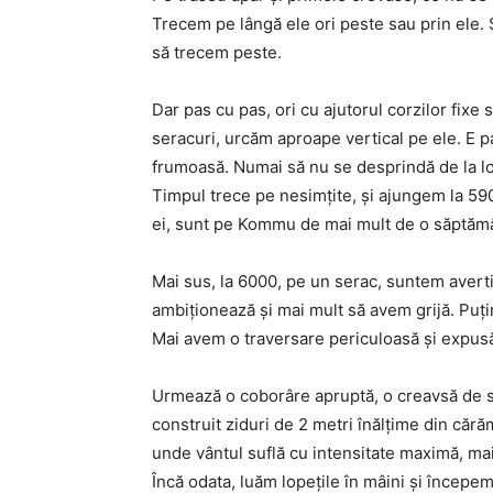
Trecem pe lângă ele ori peste sau prin ele
să trecem peste.
Dar pas cu pas, ori cu ajutorul corzilor fixe
seracuri, urcăm aproape vertical pe ele. E p
frumoasă. Numai să nu se desprindă de la lo
Timpul trece pe nesimţite, şi ajungem la 59
ei, sunt pe Kommu de mai mult de o săptămân
Mai sus, la 6000, pe un serac, suntem averti
ambiţionează şi mai mult să avem grijă. Puţ
Mai avem o traversare periculoasă şi expusă 
Urmează o coborâre apruptă, o creavsă de săr
construit ziduri de 2 metri înălţime din căr
unde vântul suflă cu intensitate maximă, ma
Încă odata, luăm lopeţile în mâini şi începem