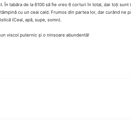
 În tabăra de la 6100 să fie vreo 6 corturi în total, dar toţi sunt
întâmpină cu un ceai cald. Frumos din partea lor, dar curând ne 
istică (Ceai, apă, supe, somn).
un viscol puternic şi o ninsoare abundentă!