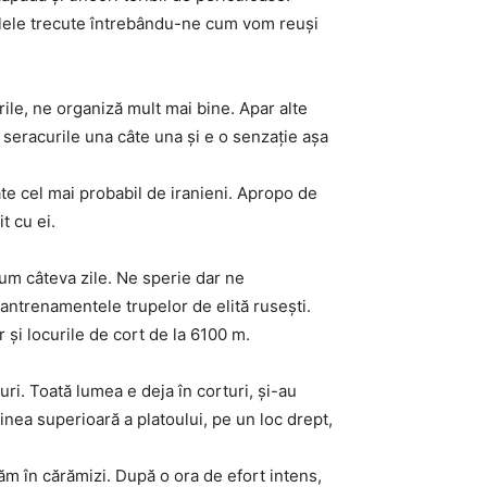
ilele trecute întrebându-ne cum vom reuşi
rile, ne organiză mult mai bine. Apar alte
 seracurile una câte una şi e o senzaţie aşa
te cel mai probabil de iranieni. Apropo de
t cu ei.
cum câteva zile. Ne sperie dar ne
ntrenamentele trupelor de elită ruseşti.
 şi locurile de cort de la 6100 m.
i. Toată lumea e deja în corturi, şi-au
inea superioară a platoului, pe un loc drept,
păm în cărămizi. După o ora de efort intens,