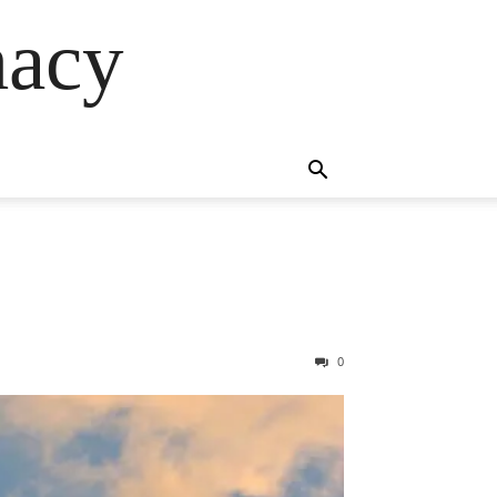
macy
0