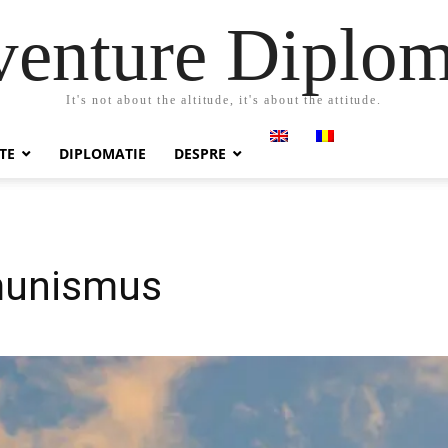
enture Diplo
It's not about the altitude, it's about the attitude.
TE
DIPLOMATIE
DESPRE
unismus