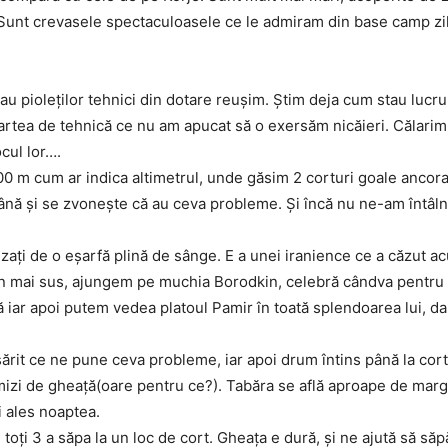
. Sunt crevasele spectaculoasele ce le admiram din base camp z
 sau pioleţilor tehnici din dotare reuşim. Ştim deja cum stau lucru
artea de tehnică ce nu am apucat să o exersăm nicăieri. Călarim
cul lor….
00 m cum ar indica altimetrul, unde găsim 2 corturi goale ancora
ă şi se zvoneşte că au ceva probleme. Şi încă nu ne-am întâlni
zaţi de o eşarfă plină de sânge. E a unei iranience ce a căzut a
in mai sus, ajungem pe muchia Borodkin, celebră cândva pentru a
iar apoi putem vedea platoul Pamir în toată splendoarea lui, dar
it ce ne pune ceva probleme, iar apoi drum întins până la cortur
ămizi de gheaţă(oare pentru ce?). Tabăra se află aproape de marg
i ales noaptea.
 toţi 3 a săpa la un loc de cort. Gheaţa e dură, şi ne ajută să să