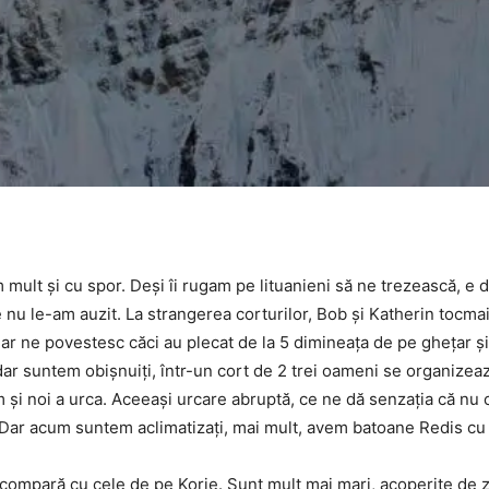
t şi cu spor. Deşi îi rugam pe lituanieni să ne trezească, e de
 nu le-am auzit. La strangerea corturilor, Bob şi Katherin tocm
Dar ne povestesc căci au plecat de la 5 dimineaţa de pe gheţar 
ar suntem obişnuiţi, într-un cort de 2 trei oameni se organizea
m şi noi a urca. Aceeaşi urcare abruptă, ce ne dă senzaţia că nu
Dar acum suntem aclimatizaţi, mai mult, avem batoane Redis cu 
compară cu cele de pe Korje. Sunt mult mai mari, acoperite de z