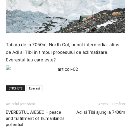
Tabara de la 7050m, North Col, punct intermediar atins
de Adi si Tibi in timpul procesului de aclimatizare.
Everestul tau care este?
ETICHETE
Everest
Articolul precedent
Articolul următor
EVERESTUL AIESEC – peace
Adi si Tibi ajung la 7400m
and fulfillment of humankind’s
potential