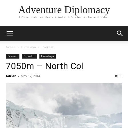
Adventure Diplomacy
It's not about the altitude, it's about the attitude.
Acasă
Himalaya
Everest
Everest
Expeditii
Himalaya
7050m – North Col
Adrian
-
May 12, 2014
0