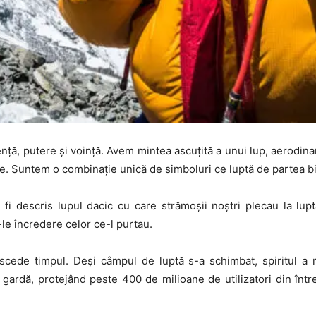
nță, putere și voință. Avem mintea ascuțită a unui lup, aerodin
rpe. Suntem o combinație unică de simboluri ce luptă de partea bi
fi descris lupul dacic cu care strămoșii noștri plecau la luptă
le încredere celor ce-l purtau.
scede timpul. Deși câmpul de luptă s-a schimbat, spiritul a 
gardă, protejând peste 400 de milioane de utilizatori din într