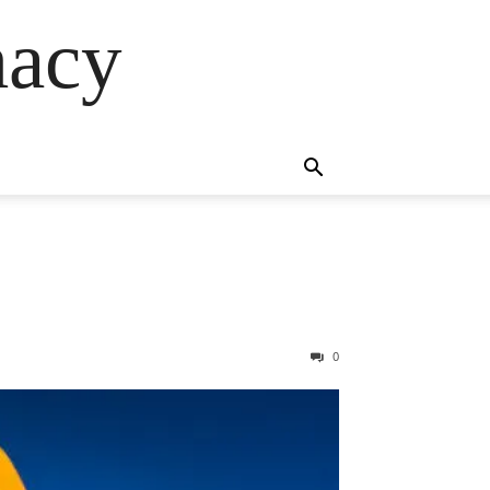
macy
0