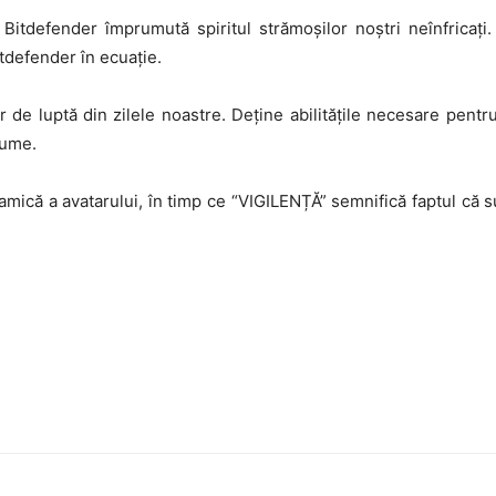
Bitdefender împrumută spiritul strămoșilor noștri neînfrica
tdefender în ecuație.
de luptă din zilele noastre. Deține abilitățile necesare pentru
lume.
amică a avatarului, în timp ce “VIGILENȚĂ” semnifică faptul că 