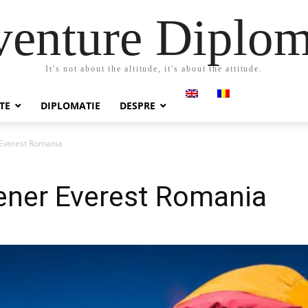
enture Diplo
It's not about the altitude, it's about the attitude.
TE
DIPLOMATIE
DESPRE
 Everest Romania
tener Everest Romania