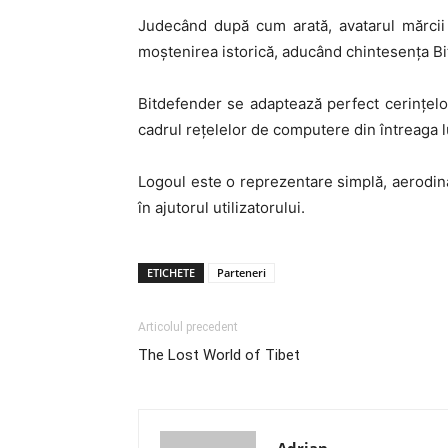
Judecând după cum arată, avatarul mărcii 
moștenirea istorică, aducând chintesența Bi
Bitdefender se adaptează perfect cerințelor 
cadrul rețelelor de computere din întreaga 
Logoul este o reprezentare simplă, aerodin
în ajutorul utilizatorului.
ETICHETE
Parteneri
Articolul precedent
The Lost World of Tibet
Adrian