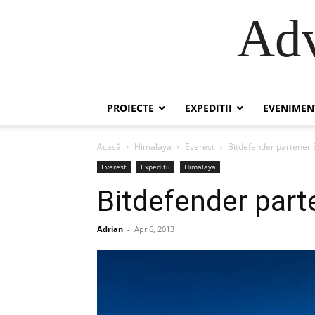
Adv
PROIECTE
EXPEDITII
EVENIMEN
Acasă
Himalaya
Everest
Bitdefender partener
Everest
Expeditii
Himalaya
Bitdefender par
Adrian
-
Apr 6, 2013