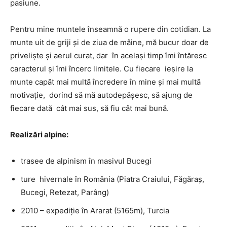
pasiune.
Pentru mine muntele înseamnă o rupere din cotidian. La
munte uit de griji şi de ziua de mâine, mă bucur doar de
privelişte şi aerul curat, dar în acelaşi timp îmi întăresc
caracterul şi îmi încerc limitele. Cu fiecare ieşire la
munte capăt mai multă încredere în mine şi mai multă
motivaţie, dorind să mă autodepăşesc, să ajung de
fiecare dată cât mai sus, să fiu cât mai bună.
Realizări alpine:
trasee de alpinism în masivul Bucegi
ture hivernale în România (Piatra Craiului, Făgăraş,
Bucegi, Retezat, Parâng)
2010 – expediţie în Ararat (5165m), Turcia