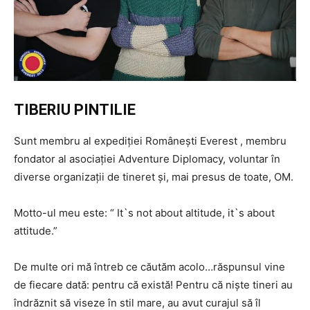
TIBERIU PINTILIE
Sunt membru al expediţiei Româneşti Everest , membru
fondator al asociaţiei Adventure Diplomacy, voluntar în
diverse organizaţii de tineret şi, mai presus de toate, OM.
Motto-ul meu este: “ It`s not about altitude, it`s about
attitude.”
De multe ori mă întreb ce căutăm acolo…răspunsul vine
de fiecare dată: pentru că există! Pentru că nişte tineri au
îndrăznit să viseze în stil mare, au avut curajul să îl