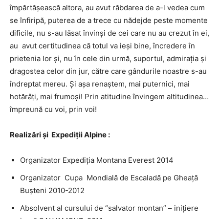
împărtăşească altora, au avut răbdarea de a-l vedea cum
se înfiripă, puterea de a trece cu nădejde peste momente
dificile, nu s-au lăsat învinşi de cei care nu au crezut în ei,
au avut certitudinea că totul va ieşi bine, încredere în
prietenia lor şi, nu în cele din urmă, suportul, admiraţia şi
dragostea celor din jur, către care gândurile noastre s-au
îndreptat mereu. Şi aşa renaştem, mai puternici, mai
hotărâţi, mai frumoşi! Prin atitudine învingem altitudinea…
împreună cu voi, prin voi!
Realizări şi Expediţii Alpine :
Organizator Expediţia Montana Everest 2014
Organizator Cupa Mondială de Escaladă pe Gheaţă
Buşteni 2010-2012
Absolvent al cursului de “salvator montan” – iniţiere