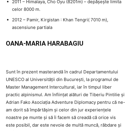
2011 – Himalaya, Cho Oyu (8201m) – depăşeşte limita
celor 8000 m.
2012 – Pamir, Kirgistan : Khan Tengri( 7010 m),
ascensiune partiala
OANA-MARIA HARABAGIU
Sunt în prezent masterandă în cadrul Departamentului
UNESCO al Universităţii din Bucureşti, la programul de
Master Management Intercultural, iar în timpul liber
practic alpinismul. Am înfiinţat alături de Tiberiu Pintilie şi
Adrian Fako Asociaţia Adventure Diplomacy pentru că ne-
am dorit să împărtăşim şi celor din jur experienţele
noastre pe munte şi să îi facem să creadă că orice vis
este posibil, dar este nevoie de multă muncă, răbdare şi