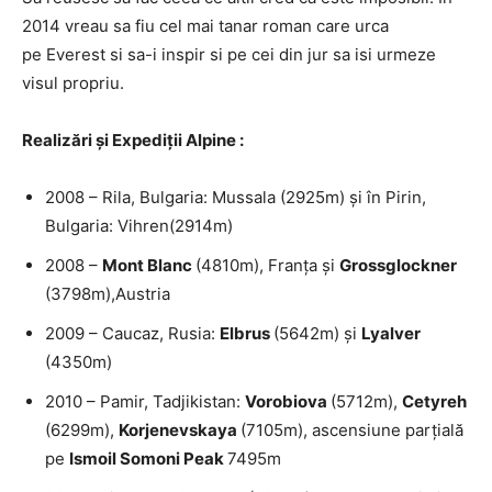
2014 vreau sa fiu cel mai tanar roman care urca
pe Everest si sa-i inspir si pe cei din jur sa isi urmeze
visul propriu.
Realizări şi Expediţii Alpine :
2008 – Rila, Bulgaria: Mussala (2925m) şi în Pirin,
Bulgaria: Vihren(2914m)
2008 –
Mont Blanc
(4810m), Franța şi
Grossglockner
(3798m),Austria
2009 – Caucaz, Rusia:
Elbrus
(5642m) şi
Lyalver
(4350m)
2010 – Pamir, Tadjikistan:
Vorobiova
(5712m),
Cetyreh
(6299m),
Korjenevskaya
(7105m), ascensiune parţială
pe
Ismoil Somoni Peak
7495m