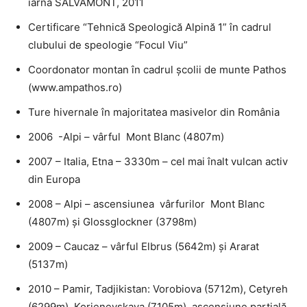
iarnă SALVAMONT, 2011
Certificare “Tehnică Speologică Alpină 1” în cadrul
clubului de speologie “Focul Viu”
Coordonator montan în cadrul şcolii de munte Pathos
(www.ampathos.ro)
Ture hivernale în majoritatea masivelor din România
2006 -Alpi – vârful Mont Blanc (4807m)
2007 – Italia, Etna – 3330m – cel mai înalt vulcan activ
din Europa
2008 – Alpi – ascensiunea vârfurilor Mont Blanc
(4807m) şi Glossglockner (3798m)
2009 – Caucaz – vârful Elbrus (5642m) şi Ararat
(5137m)
2010 – Pamir, Tadjikistan: Vorobiova (5712m), Cetyreh
(6299m), Korjenevskaya (7105m), ascensiune parţială