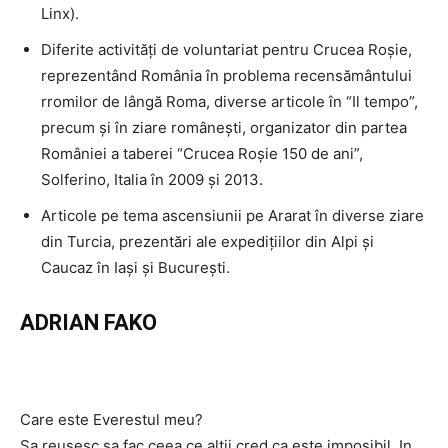
Linx).
Diferite activităţi de voluntariat pentru Crucea Roşie,
reprezentând România în problema recensământului
rromilor de lângă Roma, diverse articole în “Il tempo”,
precum şi în ziare româneşti, organizator din partea
României a taberei “Crucea Roşie 150 de ani”,
Solferino, Italia în 2009 şi 2013.
Articole pe tema ascensiunii pe Ararat în diverse ziare
din Turcia, prezentări ale expediţiilor din Alpi şi
Caucaz în Iaşi şi Bucureşti.
ADRIAN FAKO
Care este Everestul meu?
Sa reusesc sa fac ceea ce altii cred ca este imposibil. In