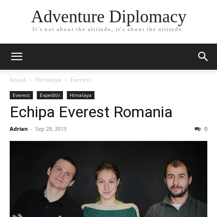
Adventure Diplomacy
It's not about the altitude, it's about the attitude.
Acasă
Himalaya
Everest
Everest
Expeditii
Himalaya
Echipa Everest Romania
Adrian
-
Sep 28, 2013
0