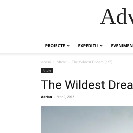
Adv
PROIECTE
EXPEDITII
EVENIMEN
Acasă
Altele
The Wildest Dream [1/7]
Altele
The Wildest Drea
Adrian
-
Mar 2, 2013