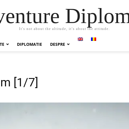
enture Diplo
It's not about the altitude, it's about the attitude.
TE
DIPLOMATIE
DESPRE
m [1/7]