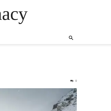
macy
0