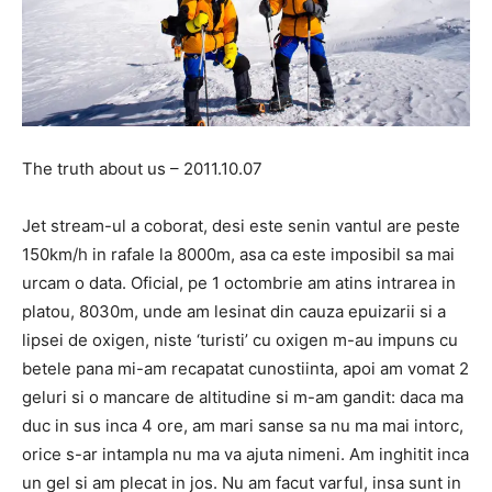
The truth about us – 2011.10.07
Jet stream-ul a coborat, desi este senin vantul are peste
150km/h in rafale la 8000m, asa ca este imposibil sa mai
urcam o data. Oficial, pe 1 octombrie am atins intrarea in
platou, 8030m, unde am lesinat din cauza epuizarii si a
lipsei de oxigen, niste ‘turisti’ cu oxigen m-au impuns cu
betele pana mi-am recapatat cunostiinta, apoi am vomat 2
geluri si o mancare de altitudine si m-am gandit: daca ma
duc in sus inca 4 ore, am mari sanse sa nu ma mai intorc,
orice s-ar intampla nu ma va ajuta nimeni. Am inghitit inca
un gel si am plecat in jos. Nu am facut varful, insa sunt in