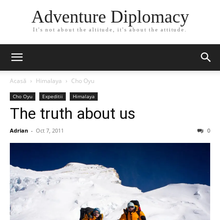
Adventure Diplomacy
It's not about the altitude, it's about the attitude.
Acasă
Himalaya
Cho Oyu
Cho Oyu
Expeditii
Himalaya
The truth about us
Adrian
-
Oct 7, 2011
0