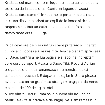
Kristaps cel mare, conform legendei, este cel ce a dus la
trecerea de la sat la oras. Conform legendei, acest
Kristaps cara oamenii innot dintr-o parte in alta a raului.
Intr-una din zile a salvat un copil de la innec si drept
raspalata a primit un cufar cu aur, ce a fost folosit la
dezvoltarea orasului Riga.
Dupa ceva ore de mers intrun soare puternic si incaltati
cu bocanci, oboseala se resimte. Asa ca plecam spre casa
lui Dace, pentru a ne lua bagajele si apoi ne indreptam
spre spre aeroport. Acasa la Dace, Tibi, Radu si Adrian
pregatesc o omleta romaneasca, demonstrandu-si
calitatile de bucatari. E dupa-amiaza, iar in 3 ore pleaca
avionul, asa ca ne grabim sa strangem bagajele de mana,
mai mult de 100 de kg in total.
Multe dintre lucruri urma sa le punem din nou pe noi,
pentru a evita suprataxele de bagaj. Ne luam ramas bun