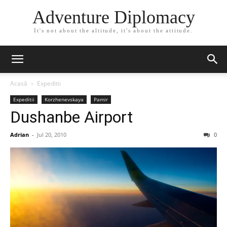
Adventure Diplomacy
It's not about the altitude, it's about the attitude.
Acasă
Expeditii
Expeditii
Korzhenevskaya
Pamir
Dushanbe Airport
Adrian
-
Jul 20, 2010
0