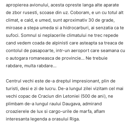
apropierea avionului, acesta opreste langa alte aparate
de zbor rusesti, scoase din uz. Coboram, e un cu totul alt
climat, e cald, e umed, sunt aproximativ 30 de grade,
miroase a stepa umeda si a hidrocarburi, ai senzatia ca te
sufoci. Somnul si neplacerile climatului ne trec repede
cand vedem coada de alpinisti care asteapta sa treaca de
contolul de pasapoarte, intr-un aeroport care seamana cu
o autogara romaneasca de provincie… Ne trebuie
rabdare, multa rabdare…
Centrul vechi este de-a dreptul impresionant, plin de
turisti, desi e zi de lucru. De-a lungul zilei vizitam cel mai
vechi copac de Craciun din Letoniei (500 de ani), ne
plimbam de-a lungul raului Daugava, admirand
croazierele de lux si cargo-urile de marfa, aflam
interesanta legenda a orasului Riga.