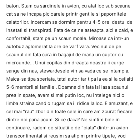
baton. Stam ca sardinele in avion, cu atat loc sub scaune
cat sa ne incapa picioarele printr gentile si papornitele
calatorilor. Incercam sa dormim pentru 4-5 ore, destul de
insetati si transpirati. Fata de ce ne asteapta, aici e cald, e
confortabil, stam pe un scaun moale. Miroase ca intr-un
autobuz aglomerat la ore de varf vara. Vecinul de pe
scaunul din fata cara in bagajul de mana un cuptor cu
microunde… Unui copilas din dreapta noastra ii curge
sange din nas, stewardesele vin sa vada ce se intampla.
Maica-sa tipa speriata, tatal autoritar tipa la ea si la ceilalti
5-6 membrii ai familiei. Doamna din fata isi lasa scaunul
prea in spate, avem si mai putin loc, nu intelege nici o
limba straina cand o rugam sa il ridice la loc. E amuzant, e
cel mai “rau” zbor din toate cele in care am zburat fiecare
dintre noi pana acum. Si ce daca? Ne simtim bine in
continuare, radem de situatiile de “piata” dintr-un avion
transcontinental si reusim sa atipim printre tipete, voci