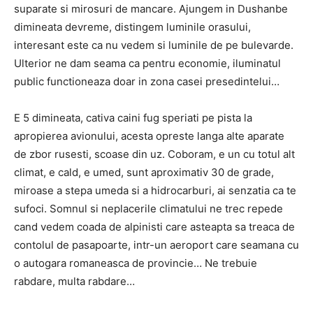
suparate si mirosuri de mancare. Ajungem in Dushanbe
dimineata devreme, distingem luminile orasului,
interesant este ca nu vedem si luminile de pe bulevarde.
Ulterior ne dam seama ca pentru economie, iluminatul
public functioneaza doar in zona casei presedintelui…
E 5 dimineata, cativa caini fug speriati pe pista la
apropierea avionului, acesta opreste langa alte aparate
de zbor rusesti, scoase din uz. Coboram, e un cu totul alt
climat, e cald, e umed, sunt aproximativ 30 de grade,
miroase a stepa umeda si a hidrocarburi, ai senzatia ca te
sufoci. Somnul si neplacerile climatului ne trec repede
cand vedem coada de alpinisti care asteapta sa treaca de
contolul de pasapoarte, intr-un aeroport care seamana cu
o autogara romaneasca de provincie… Ne trebuie
rabdare, multa rabdare…