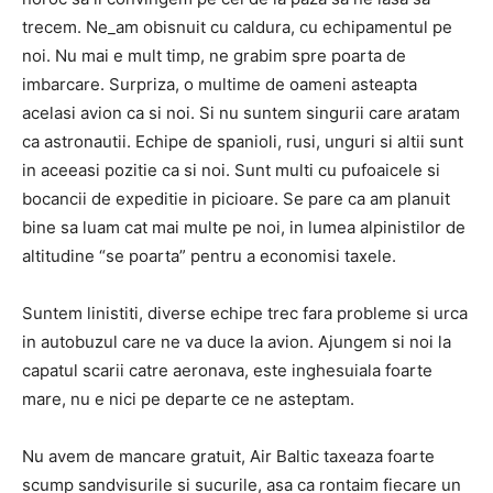
trecem. Ne_am obisnuit cu caldura, cu echipamentul pe
noi. Nu mai e mult timp, ne grabim spre poarta de
imbarcare. Surpriza, o multime de oameni asteapta
acelasi avion ca si noi. Si nu suntem singurii care aratam
ca astronautii. Echipe de spanioli, rusi, unguri si altii sunt
in aceeasi pozitie ca si noi. Sunt multi cu pufoaicele si
bocancii de expeditie in picioare. Se pare ca am planuit
bine sa luam cat mai multe pe noi, in lumea alpinistilor de
altitudine “se poarta” pentru a economisi taxele.
Suntem linistiti, diverse echipe trec fara probleme si urca
in autobuzul care ne va duce la avion. Ajungem si noi la
capatul scarii catre aeronava, este inghesuiala foarte
mare, nu e nici pe departe ce ne asteptam.
Nu avem de mancare gratuit, Air Baltic taxeaza foarte
scump sandvisurile si sucurile, asa ca rontaim fiecare un