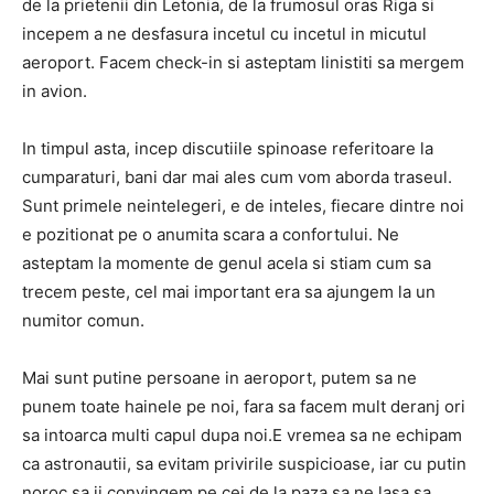
de la prietenii din Letonia, de la frumosul oras Riga si
incepem a ne desfasura incetul cu incetul in micutul
aeroport. Facem check-in si asteptam linistiti sa mergem
in avion.
In timpul asta, incep discutiile spinoase referitoare la
cumparaturi, bani dar mai ales cum vom aborda traseul.
Sunt primele neintelegeri, e de inteles, fiecare dintre noi
e pozitionat pe o anumita scara a confortului. Ne
asteptam la momente de genul acela si stiam cum sa
trecem peste, cel mai important era sa ajungem la un
numitor comun.
Mai sunt putine persoane in aeroport, putem sa ne
punem toate hainele pe noi, fara sa facem mult deranj ori
sa intoarca multi capul dupa noi.E vremea sa ne echipam
ca astronautii, sa evitam privirile suspicioase, iar cu putin
noroc sa ii convingem pe cei de la paza sa ne lasa sa